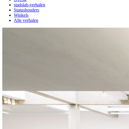
stadslab-verhalen
Statushouders
Winkels
Alle verhalen