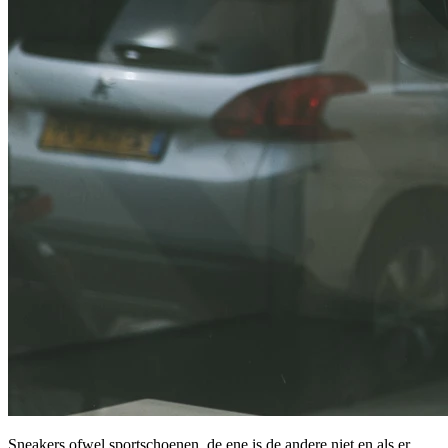
Sneakers ofwel sportschoenen, de ene is de andere niet en als er