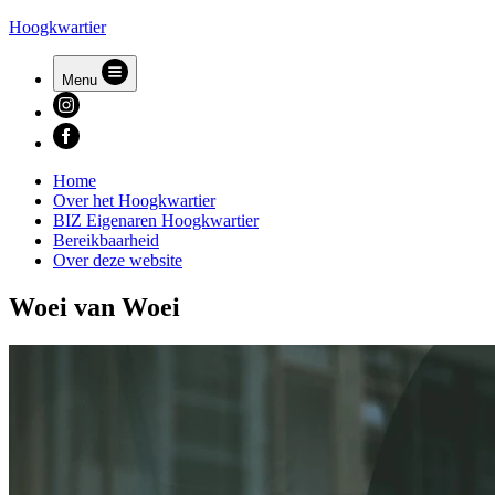
Hoogkwartier
Menu
Home
Over het Hoogkwartier
BIZ Eigenaren Hoogkwartier
Bereikbaarheid
Over deze website
Woei van Woei