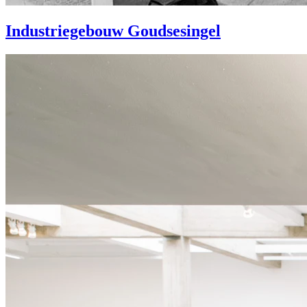
Industriegebouw Goudsesingel