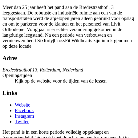
Meer dan 25 jaar heeft het pand aan de Bredestraathof 13
leeggestaan. De robuuste en industriële ruimte aan een van de
transportstraten werd de afgelopen jaren alleen gebruikt voor opslag
en om te parkeren voor de klanten en het personeel van Livit
Orthodepie. Vorig jaar is er echter verandering gekomen in de
langdurige leegstand. Na een periode van verbouwen en
vernieuwen heeft Sixforty|CrossFit Wildhearts zijn intrek genomen
op deze locatie.
Adres
Bredestraathof 13, Rotterdam, Nederland
Openingstijden
Kijk op de website voor de tijden van de lessen
Links
Website
Facebook
Instagram
Twitter
Het pand is in een korte periode volledig opgeknapt en
‘sportvriendelijk’ gemaakt met douches en een bar om even bij te