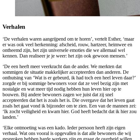
Verhalen
‘De verhalen waren aangrijpend om te horen’, vertelt Esther, ‘maar
er was ook veel herkenning: afscheid, rouw, hartzeer, heimwee en
ontheemd zijn, het zijn universele emoties die we allemaal wel
kennen. Dan realiseer je je weer: het zijn ook gewoon mensen.’
‘De een heeft meer veerkracht dan de ander. We merkten dat
sommigen de situatie makkelijker accepteerden dan anderen. De
onthutsing van ‘Wat is er gebeurd, ik had toch een heel leven daar?’
zorgde er bij sommige bewoners voor dat ze veel bezig zijn met
nostalgie en wat meer tijd nodig hebben hun leven hier op te
bouwen. Bij andere bewoners zagen we juist dat zij snel
accepteerden dat het is zoals het is. Die overgave dat het leven gaat
zoals het gaat vond ik bijzonder om te zien. Een van de mannen zei:
‘Ik zocht veiligheid en kwam hier. God heeft bedacht dat ik hier zou
landen.’
‘Elke ontmoeting was een kado. Ieder persoon heeft zijn eigen
verhaal. Wat ons vooral is opgevallen is dat alle bewoners die wij
gesproken hebben harde werkers zijn en graag de overheid willen