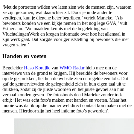
‘Met de portretten wilden we laten zien wie de mensen zijn, waarom
ze zijn gekomen, wat daarachter zit. Door je in de ander te
verdiepen, kun je diegene beter begrijpen.’ vertelt Marieke. ‘Als
bewoners konden we een kijkje nemen in het nog lege GVA,’ vult
Esther aan. ‘We maakten kennis met de begeleiding van
VluchtelingenWerk en kregen informatie over hoe het allemaal in
zijn werk gaat. Dat zorgde voor geruststelling bij bewoners die met
vragen zaten.’
Handen en voeten
Begeleider
Haso Korajlic
van
WMO Radar
hielp mee om de
interviews van de grond te krijgen. Hij bereidde de bewoners voor
op de gesprekken, liet hen de website zien en regelde een tolk. Dat
gaf de geïnterviewden de gelegenheid zich in hun eigen taal uit te
drukken, zodat zij de juiste woorden en het juiste gevoel aan hun
verhaal konden geven. De fotoshoots deed Marieke zonder tolk
erbij: ‘Het was echt foto’s maken met handen en voeten. Maar het
mooie was dat ik op die manier wel direct contact kon maken met de
mensen. Hierdoor zijn het heel intieme foto’s geworden’.