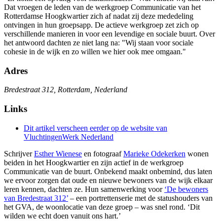
Dat vroegen de leden van de werkgroep Communicatie van het
Rotterdamse Hoogkwartier zich af nadat zij deze mededeling
ontvingen in hun groepsapp. De actieve werkgroep zet zich op
verschillende manieren in voor een levendige en sociale buurt. Over
het antwoord dachten ze niet lang na: "Wij staan voor sociale
cohesie in de wijk en zo willen we hier ook mee omgaan."
Adres
Bredestraat 312, Rotterdam, Nederland
Links
Dit artikel verscheen eerder op de website van
VluchtingenWerk Nederland
Schrijver
Esther Wienese
en fotograaf
Marieke Odekerken
wonen
beiden in het Hoogkwartier en zijn actief in de werkgroep
Communicatie van de buurt. Onbekend maakt onbemind, dus laten
we ervoor zorgen dat oude en nieuwe bewoners van de wijk elkaar
leren kennen, dachten ze. Hun samenwerking voor
‘De bewoners
van Bredestraat 312’
– een portrettenserie met de statushouders van
het GVA, de woonlocatie van deze groep – was snel rond. ‘Dit
wilden we echt doen vanuit ons hart.’