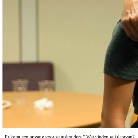
"Er komt een opvang voor statushouders." Wat vinden wij daarvan?