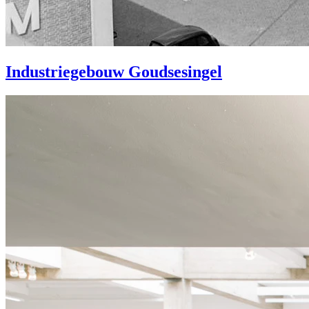
Industriegebouw Goudsesingel