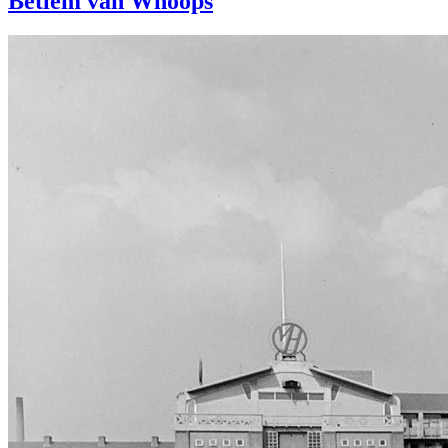
Betlem van Whoops