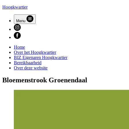
Hoogkwartier
Menu
Home
Over het Hoogkwartier
BIZ Eigenaren Hoogkwartier
Bereikbaarheid
Over deze website
Bloemenstrook Groenendaal